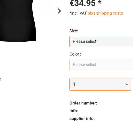
€34.95 *
*incl. VAT
plus shipping costs
Size:
Color :
Order number:
Info:
supplier info: