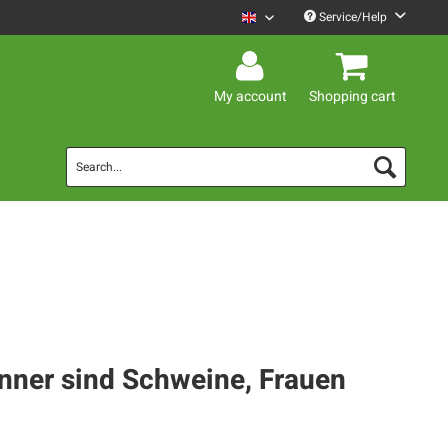
Service/Help
Mario Barth English
My account
Shopping cart
änner sind Schweine, Frauen