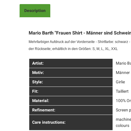
Description
Mario Barth "Frauen Shirt - Männer sind Schwein
Mehrfarbiger Aufdruck auf der Vorderseite - Shirtfarbe: schwar
der Rückseite;
erhältlich in den Größen: S, M, L, XL, XXL
Artist:
Mario B
Motiv:
Männer 
Style:
Girlie
Fit:
Tailliert
Material:
100% Or
Refinement:
Screen p
machine
Care instructions:
colours