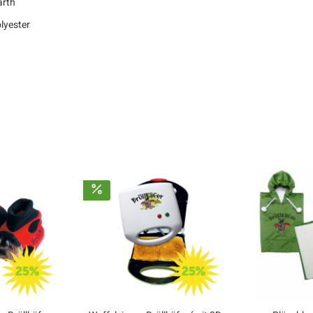
arth
lyester