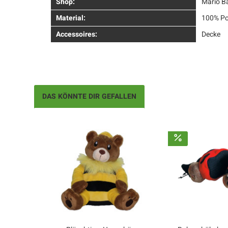
Shop:
Mario B
Material:
100% Po
Accessoires:
Decke
DAS KÖNNTE DIR GEFALLEN