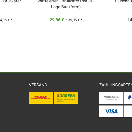
 Brüllkäfer
Waffeleisen - Brüllkäfer (mit 3D-
Plüschbuc
Logo Backform)
29,96 € *
14
4,95 € *
39,95 € *
VERSAND
ZAHLUNGSARTE