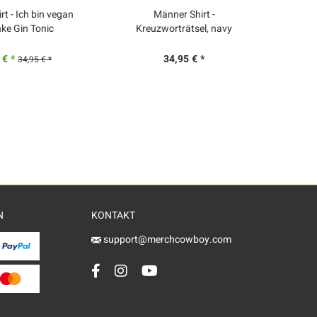
t - Ich bin vegan
Männer Shirt -
Män
inke Gin Tonic
Kreuzworträtsel, navy
 € *
34,95 € *
34,95 € *
N
KONTAKT
support@merchcowboy.com