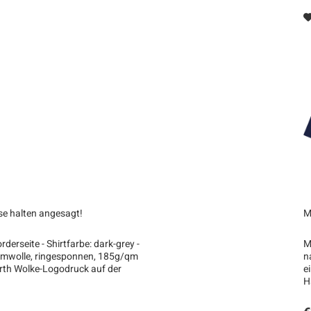
sse halten angesagt!
M
derseite - Shirtfarbe: dark-grey -
M
aumwolle, ringesponnen, 185g/qm
n
 Barth Wolke-Logodruck auf der
e
H