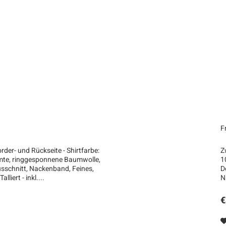
!
F
der- und Rückseite - Shirtfarbe:
Z
mmte, ringgesponnene Baumwolle,
1
schnitt, Nackenband, Feines,
D
liert - inkl....
N
€