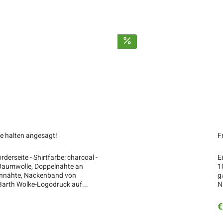
se halten angesagt!
F
derseite - Shirtfarbe: charcoal -
E
 Baumwolle, Doppelnähte an
1
ennähte, Nackenband von
g
o Barth Wolke-Logodruck auf...
N
€