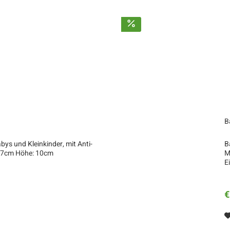
B
ys und Kleinkinder, mit Anti-
B
: 7cm Höhe: 10cm
M
E
€