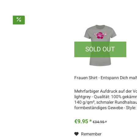
SOLD OUT
Frauen Shirt - Entspann Dich mal
Mehrfarbiger Aufdruck auf der Vor
lightgrey - Qualität: 100% gekä
140 g/qm², schmaler Rundhalsaus
formbeständiges Gewebe - Style: Tal
€9.95 *
€34.95 *
Remember