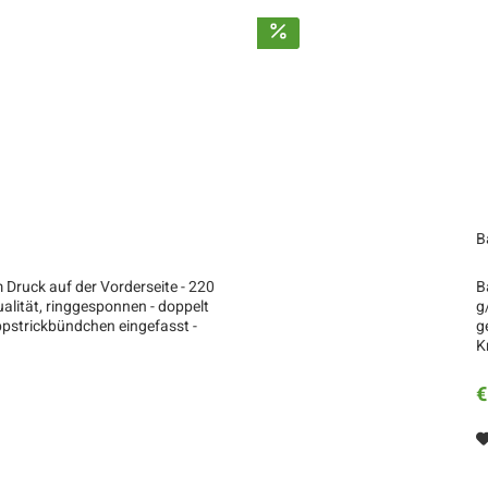
B
Druck auf der Vorderseite - 220
B
lität, ringgesponnen - doppelt
g
ppstrickbündchen eingefasst -
g
K
€