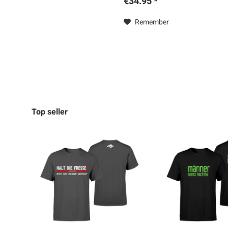
€34.95 *
Remember
Top seller