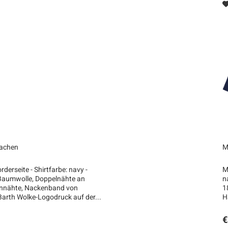
machen
M
derseite - Shirtfarbe: navy -
M
 Baumwolle, Doppelnähte an
n
ennähte, Nackenband von
1
 Barth Wolke-Logodruck auf der...
H
€