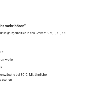
icht mehr hören"
 dunkelgrün
;
erhältlich in den Größen: S, M, L, XL, XXL
Fit
aumwolle
ck
enwäsche bei 30°C, Mit ähnlichen
waschen