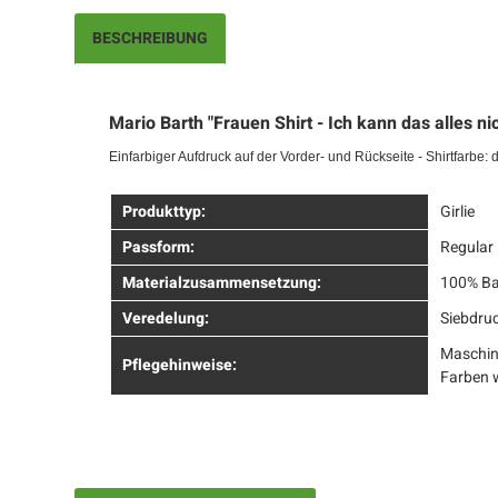
BESCHREIBUNG
Mario Barth "Frauen Shirt - Ich kann das alles n
Einfarbiger Aufdruck auf der Vorder- und Rückseite
- Shirtfarbe:
Produkttyp:
Girlie
Passform:
Regular 
Materialzusammensetzung:
100% B
Veredelung:
Siebdru
Maschin
Pflegehinweise:
Farben 