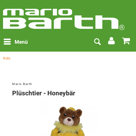
Menü
Kids
Mario Barth
Plüschtier - Honeybär