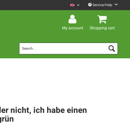
Service/Help
Mario Barth English
My account
Shopping cart
er nicht, ich habe einen
grün