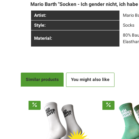
Mario Barth "Socken - Ich gender nicht, ich habe
Artist:
Mario B
Style:
Socks
80% Bau
Material:
Elastha
Similar products
You might also like