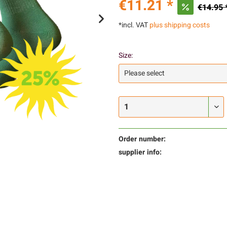
€11.21 *
€14.95 
*incl. VAT
plus shipping costs
Size:
Order number:
supplier info: