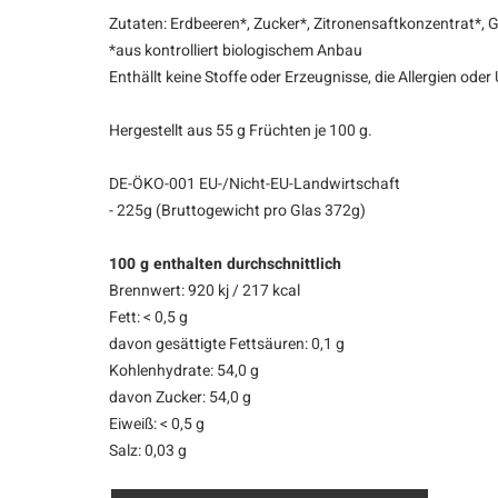
Zutaten: Erdbeeren*, Zucker*, Zitronensaftkonzentrat*, Ge
*aus kontrolliert biologischem Anbau
Enthällt keine Stoffe oder Erzeugnisse, die Allergien oder
Hergestellt aus 55 g Früchten je 100 g.
DE-ÖKO-001 EU-/Nicht-EU-Landwirtschaft
- 225g (Bruttogewicht pro Glas 372g)
100 g enthalten durchschnittlich
Brennwert: 920 kj / 217 kcal
Fett: < 0,5 g
davon gesättigte Fettsäuren: 0,1 g
Kohlenhydrate: 54,0 g
davon Zucker: 54,0 g
Eiweiß: < 0,5 g
Salz: 0,03 g