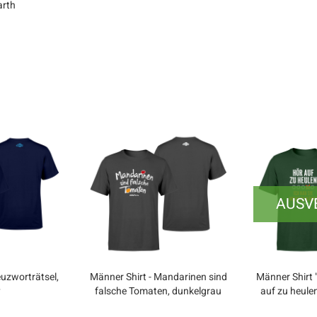
arth
AUSV
euzworträtsel,
Männer Shirt - Mandarinen sind
Männer Shirt "
y
falsche Tomaten, dunkelgrau
auf zu heulen
g