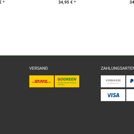
€ *
34,95 € *
34
VERSAND
ZAHLUNGSARTE