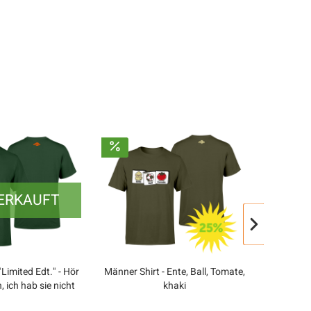
ERKAUFT
Limited Edt." - Hör
Männer Shirt - Ente, Ball, Tomate,
Konfitür
, ich hab sie nicht
khaki
ewählt
Inhalt
0.225 