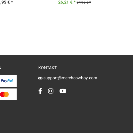
,95 € *
26,21 € *
4
34,95 € *
N
KONTAKT
support@merchcowboy.com