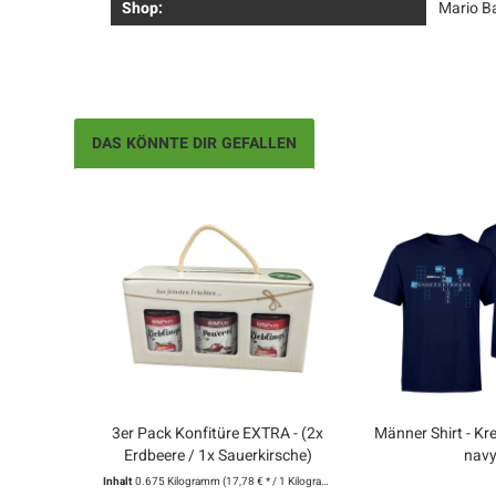
Shop:
Mario B
DAS KÖNNTE DIR GEFALLEN
3er Pack Konfitüre EXTRA - (2x
Männer Shirt - Kr
Erdbeere / 1x Sauerkirsche)
nav
Inhalt
0.675 Kilogramm
(17,78 € * / 1 Kilogramm)