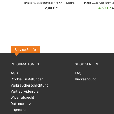
Inhalt
0.675 Kilogramm
(17,78 € * / 1 Kilogramm)
Inhalt
0.225 Kilogramm
(2
12,00 € *
4,50 € *
6
Service & Info
INFORMATIONEN
SHOP SERVICE
AGB
FAQ
Cookie-Einstellungen
Rücksendung
Verbraucherschlichtung
Vertrag widerrufen
Widerrufsrecht
Datenschutz
Impressum