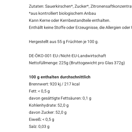
Zutaten: Sauerkirschen*, Zucker*, Zitronensaftkonzentrat
*aus kontrolliert biologischem Anbau
Kann Kerne oder Kernbestandteile enthalten.
Enthällt keine Stoffe oder Erzeugnisse, die Allergien ode
Hergestellt aus 55 g Früchten je 100 g.
DE-ÖKO-001 EU-/Nicht-EU-Landwirtschaft
Nettofüllmenge: 225g (Bruttogewicht pro Glas 372g)
100 g enthalten durchschnittlich
Brennwert: 920 kj / 217 kcal
Fett: < 0,5 g
davon gesättigte Fettsäuren: 0,1 g
Kohlenhydrate: 52,0 g
davon Zucker: 52,0 g
Eiweiß: < 0,5 g
Salz: 0,03 g