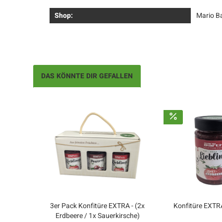
Shop:
Mario B
DAS KÖNNTE DIR GEFALLEN
3er Pack Konfitüre EXTRA - (2x
Konfitüre EXTRA
Erdbeere / 1x Sauerkirsche)