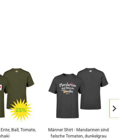
AU
 Ente, Ball, Tomate,
Männer Shirt - Mandarinen sind
Männer Sh
khaki
falsche Tomaten, dunkelgrau
auf zu he