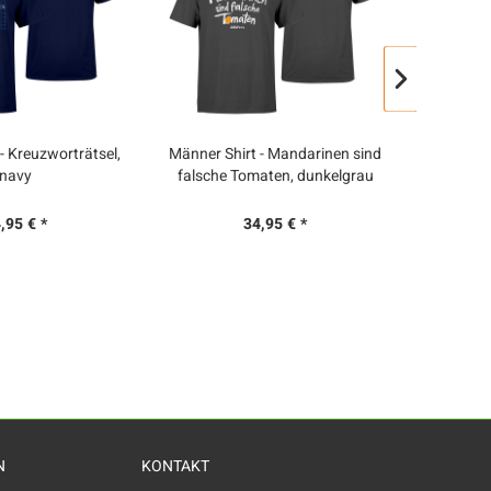
- Kreuzworträtsel,
Männer Shirt - Mandarinen sind
Männer Sh
navy
falsche Tomaten, dunkelgrau
Ich gend
S
,95 € *
34,95 € *
26
N
KONTAKT