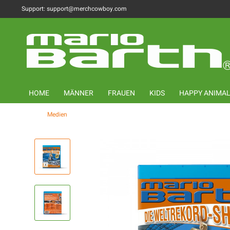
Support: support@merchcowboy.com
HOME
MÄNNER
FRAUEN
KIDS
HAPPY ANIMA
Medien