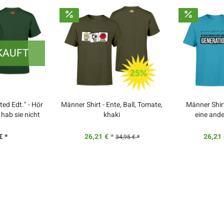
KAUFT
ted Edt." - Hör
Männer Shirt - Ente, Ball, Tomate,
Männer Shirt
 hab sie nicht
khaki
eine and
lt
€ *
26,21 € *
26,21 
34,95 € *