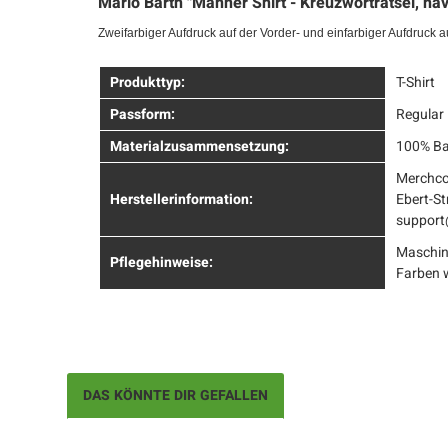
Mario Barth "Männer Shirt - Kreuzworträtsel, nav
Zweifarbiger Aufdruck auf der Vorder- und einfarbiger Aufdruck a
Produkttyp:
T-Shirt
Passform:
Regular 
Materialzusammensetzung:
100% B
Merchco
Herstellerinformation:
Ebert-St
suppor
Maschin
Pflegehinweise:
Farben 
DAS KÖNNTE DIR GEFALLEN