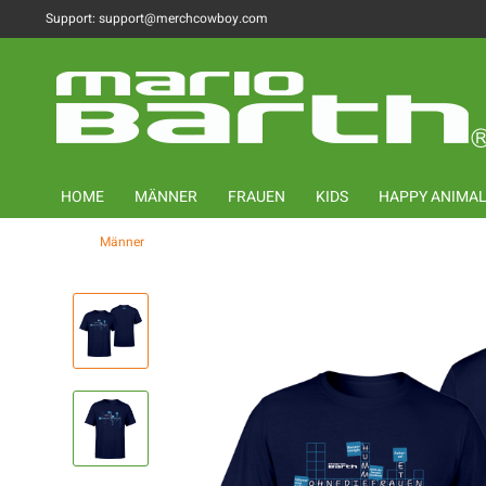
Support: support@merchcowboy.com
HOME
MÄNNER
FRAUEN
KIDS
HAPPY ANIMA
Männer