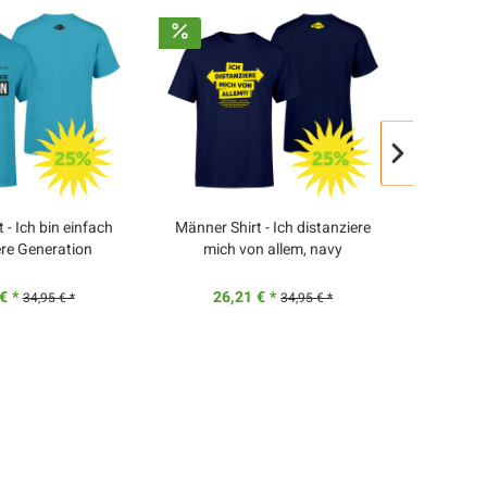
 - Ich bin einfach
Männer Shirt - Ich distanziere
Männer 
ere Generation
mich von allem, navy
weis
€ *
26,21 € *
26
34,95 € *
34,95 € *