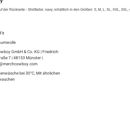
y"
uf der Rückseite
- Shirtfarbe: navy
;
erhältlich in den Größen: S, M, L, XL, XXL, 3XL,
Fit
aumwolle
wboy GmbH & Co. KG | Friedrich-
raße 7 | 48153 Münster |
t@merchcowboy.com
enwäsche bei 30°C, Mit ähnlichen
waschen